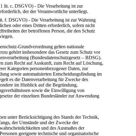
 1 lit. c. DSGVO) - Die Verarbeitung ist zur
rforderlich, der der Verantwortliche unterliegt.
 lit. f. DSGVO) - Die Verarbeitung ist zur Wahrung
ichen oder eines Dritten erforderlich, sofern nicht
freiheiten der betroffenen Person, die den Schutz
wiegen.
tenschutz-Grundverordnung gelten nationale
rzu gehört insbesondere das Gesetz zum Schutz vor
tenverarbeitung (Bundesdatenschutzgesetz – BDSG).
en zum Recht auf Auskunft, zum Recht auf Löschung,
erer Kategorien personenbezogener Daten, zur
tlung sowie automatisierten Entscheidungsfindung im
 regelt es die Datenverarbeitung für Zwecke des
sondere im Hinblick auf die Begründung,
sverhältnissen sowie die Einwilligung von
zgesetze der einzelnen Bundesländer zur Anwendung
ben unter Berücksichtigung des Stands der Technik,
fangs, der Umstände und der Zwecke der
tswahrscheinlichkeiten und des Ausmaßes der
Personen geeignete technische und organisatorische