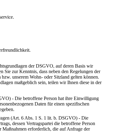
ervice.
rfreundlichkeit.
echtsgrundlagen der DSGVO, auf deren Basis wir
en Sie zur Kenntnis, dass neben den Regelungen der
bzw. unserem Wohn- oder Sitzland gelten können.
ndlagen maßgeblich sein, teilen wir Ihnen diese in der
SGVO) - Die betroffene Person hat ihre Einwilligung
personenbezogenen Daten für einen spezifischen
egeben.
ragen (Art. 6 Abs. 1 S. 1 lit. b. DSGVO) - Die
rtrags, dessen Vertragspartei die betroffene Person
er Maßnahmen erforderlich, die auf Anfrage der