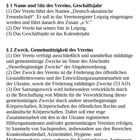
§ 1 Name und Sitz des Vereins, Geschäftsjahr
(1) Der Verein führt den Namen „Deutsch-ukrainische
Freundschaft“. Er soll in das Vereinsregister Leipzig eingetragen
werden und führt danach den Zusatz „e.V."
(2) Der Verein hat seinen Sitz in Leipzig.
(3) Das Geschäftsjahr ist das Kalenderjahr.
§ 2 Zweck, Gemeinnützigkeit des Vereins
(1) Der Verein verfolgt ausschließlich und unmittelbar mildtätige
und gemeinnützige Zwecke im Sinne des Abschnitts
„Steuerbegünstigte Zwecke“ der Abgabenordnung.
(2) Der Zweck des Vereins ist die Förderung des öffentlichen
Gesundheitswesens und der Entwicklungszusammenarbeit mit
der Ukraine, sowie die Förderung mildtätiger Zwecke (53 AO).
(3) Der Satzungszweck wird insbesondere verwirklicht durch
a) die Beschaffung von Mitteln für die Verwirklichung dieser
gemeinnützigen Zwecke durch andere steuerbegünstigte
Körperschaften, Körperschaften des öffentlichen Rechts und
ausländische Körperschaften. Dabei soll eine enge
Zusammenarbeit mit den in der Ukraine registrierten
Hilfsorganisationen und/oder gemeinnützigen Vereinen erfolgen,
b) Sammeln von Sachspenden, insbesondere aus den Bereichen
Krankenhausbedarf, Arzneimittel, Hygiene- und
Medizinprodukte unter anderem für Krankenhäuser, Arztpraxen,